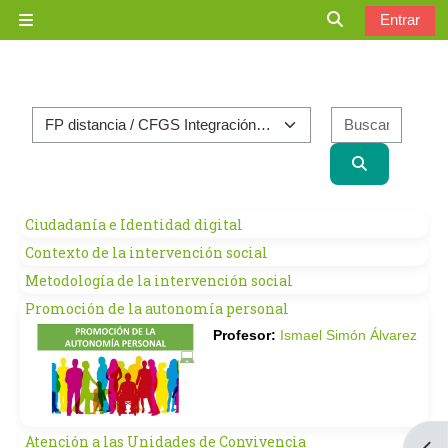
Salta al contenido principal
Entrar
Panel lateral
Selector de bú
Categorías
Buscar
Buscar curs
Ciudadanía e Identidad digital
Contexto de la intervención social
Metodología de la intervención social
Promoción de la autonomía personal
Profesor:
Ismael Simón Álvarez
Atención a las Unidades de Convivencia
Abri