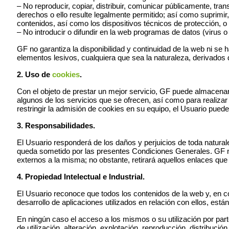
– No reproducir, copiar, distribuir, comunicar públicamente, tra
derechos o ello resulte legalmente permitido; así como suprimir,
contenidos, así como los dispositivos técnicos de protección,
– No introducir o difundir en la web programas de datos (virus 
GF no garantiza la disponibilidad y continuidad de la web ni se 
elementos lesivos, cualquiera que sea la naturaleza, derivados 
2. Uso de
cookies
.
Con el objeto de prestar un mejor servicio, GF puede almacenar
algunos de los servicios que se ofrecen, así como para realizar 
restringir la admisión de cookies en su equipo, el Usuario pued
3. Responsabilidades.
El Usuario responderá de los daños y perjuicios de toda natura
queda sometido por las presentes Condiciones Generales. GF no
externos a la misma; no obstante, retirará aquellos enlaces que
4. Propiedad Intelectual e Industrial.
El Usuario reconoce que todos los contenidos de la web y, en co
desarrollo de aplicaciones utilizados en relación con ellos, está
En ningún caso el acceso a los mismos o su utilización por parte
de utilización, alteración, explotación, reproducción, distribuc