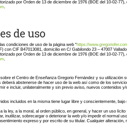
ro autorizado por Orden de 13 de diciembre de 1976 (BOE del 10-02-7
com
.
es de uso
las condiciones de uso de la página web “
https://www.gregoriofer.co
F B47013081, domicilio en C/ Gabilondo 23 – 47007 Valladolid e in
ro autorizado por Orden de 13 de diciembre de 1976 (BOE del 10-02-7
com
.
ón sobre el Centro de Enseñanza Gregorio Fernández y su utilización 
s deberá abstenerse de hacer uso de la web así como de los servicios
ir e incluir, unilateralmente y sin previo aviso, nuevos contenidos 
nidos incluidos en la misma tiene lugar libre y conscientemente, baj
s a la ley, a la moral, al orden público, en general, y hacer un uso l
 inutilizar, sobrecargar o deteriorar la web y/o impedir el normal uso 
sentimiento expreso y por escrito de su titular. Cualquier alteración, 