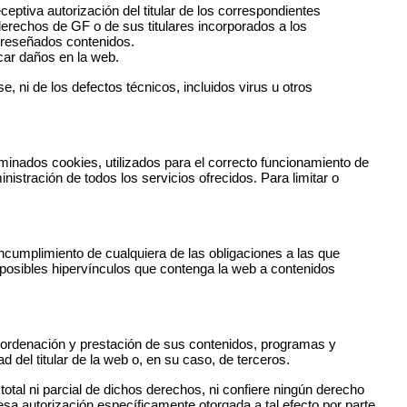
eptiva autorización del titular de los correspondientes
 derechos de GF o de sus titulares incorporados a los
s reseñados contenidos.
ocar daños en la web.
, ni de los defectos técnicos, incluidos virus u otros
inados cookies, utilizados para el correcto funcionamiento de
nistración de todos los servicios ofrecidos. Para limitar o
ncumplimiento de cualquiera de las obligaciones a las que
posibles hipervínculos que contenga la web a contenidos
n, ordenación y prestación de sus contenidos, programas y
d del titular de la web o, en su caso, de terceros.
total ni parcial de dichos derechos, ni confiere ningún derecho
resa autorización específicamente otorgada a tal efecto por parte