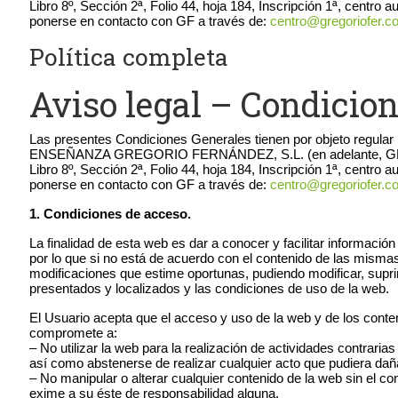
Libro 8º, Sección 2ª, Folio 44, hoja 184, Inscripción 1ª, cent
ponerse en contacto con GF a través de:
centro@gregoriofer.
Política completa
Aviso legal – Condicion
Las presentes Condiciones Generales tienen por objeto regular 
ENSEÑANZA GREGORIO FERNÁNDEZ, S.L. (en adelante, GF) con CI
Libro 8º, Sección 2ª, Folio 44, hoja 184, Inscripción 1ª, cent
ponerse en contacto con GF a través de:
centro@gregoriofer.
1. Condiciones de acceso.
La finalidad de esta web es dar a conocer y facilitar informaci
por lo que si no está de acuerdo con el contenido de las misma
modificaciones que estime oportunas, pudiendo modificar, suprim
presentados y localizados y las condiciones de uso de la web.
El Usuario acepta que el acceso y uso de la web y de los conte
compromete a:
– No utilizar la web para la realización de actividades contraria
así como abstenerse de realizar cualquier acto que pudiera dañar,
– No manipular o alterar cualquier contenido de la web sin el con
exime a su éste de responsabilidad alguna.