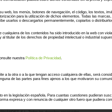
 su web, los menús, botones de navegación, el código, los textos, imá
torización para la utilización de dichos elementos. Todas las marcas
e usarlos o descargarlos permanentemente, copiarlos o distribuirlos
 cualquiera de los contenidos ha sido introducido en la web con viola
al titular de los derechos de propiedad intelectual o industrial supues
consulte nuestra
Política de Privacidad
.
ite a la otra o a la que tengan acceso cualquiera de ellas, será consi
ninguna de las partes para fines ajenos a los que motivaron su comun
 en la legislación española. Para cuantas cuestiones pudieran suscita
ma expresa y con renuncia de cualquier otro fuero que pudiera corre
NDEZ, S.L. Todos los derechos reservados.