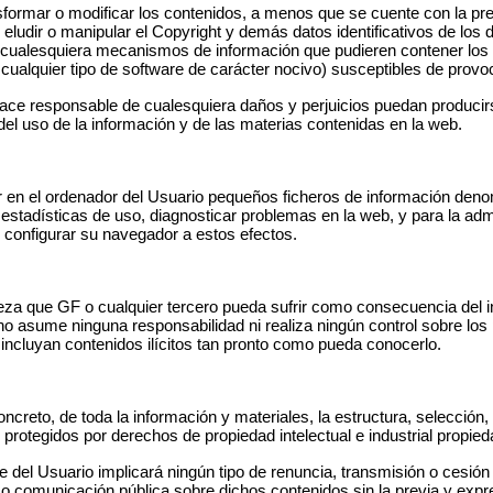
nsformar o modificar los contenidos, a menos que se cuente con la prec
 eludir o manipular el Copyright y demás datos identificativos de los
 o cualesquiera mecanismos de información que pudieren contener lo
o cualquier tipo de software de carácter nocivo) susceptibles de prov
hace responsable de cualesquiera daños y perjuicios puedan producirse
del uso de la información y de las materias contenidas en la web.
 en el ordenador del Usuario pequeños ficheros de información denom
estadísticas de uso, diagnosticar problemas en la web, y para la admi
e configurar su navegador a estos efectos.
leza que GF o cualquier tercero pueda sufrir como consecuencia del i
 asume ninguna responsabilidad ni realiza ningún control sobre los 
 incluyan contenidos ilícitos tan pronto como pueda conocerlo.
ncreto, de toda la información y materiales, la estructura, selecció
n protegidos por derechos de propiedad intelectual e industrial propieda
 del Usuario implicará ningún tipo de renuncia, transmisión o cesión 
ión o comunicación pública sobre dichos contenidos sin la previa y exp