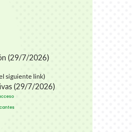
ión (29/7/2026)
el siguiente
link
)
sivas (29/7/2026)
 acceso
vacantes