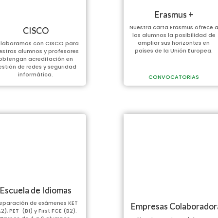
Erasmus +
Nuestra carta Erasmus ofrece 
CISCO
los alumnos la posibilidad de
ampliar sus horizontes en
laboramos con CISCO para
países de la Unión Europea.
estros alumnos y profesores
obtengan acreditación en
estión de redes y seguridad
informática.
CONVOCATORIAS
Escuela de Idiomas
eparación de exámenes KET
Empresas Colaborador
2), PET (B1) y First FCE (B2).