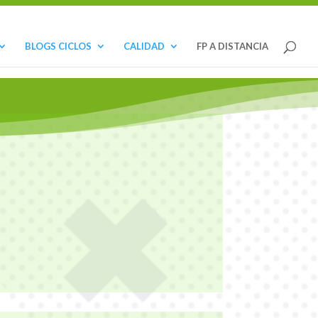
983 47 16 00
centro@gregoriofer.com
BLOGS CICLOS
CALIDAD
FP A DISTANCIA
ICIO DE CURSO
 SUPERIOR COMIENZO MIÉRCOLES
9 DE SEPTIEMBRE
SUPERIOR y 1º-2º de GRADO MEDIO
15 DE SEPTIEMBRE
 de inicio de curso 26-27